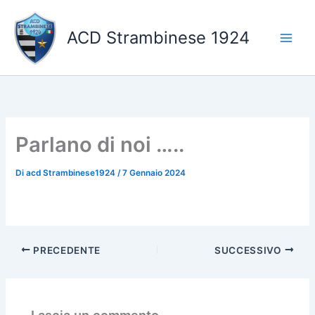
Vai
al
ACD Strambinese 1924
contenuto
Parlano di noi …..
Di
acd Strambinese1924
/
7 Gennaio 2024
PRECEDENTE
SUCCESSIVO
Lascia un commento