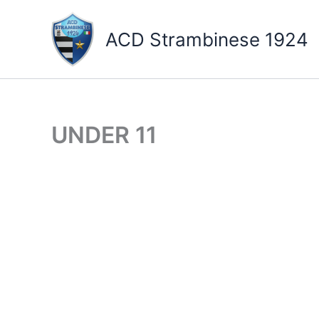
Vai
al
ACD Strambinese 1924
contenuto
UNDER 11
ROSA GIOCATORI