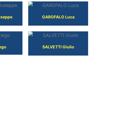
useppe
GAROFALO Luca
ego
SALVETTI Giulio