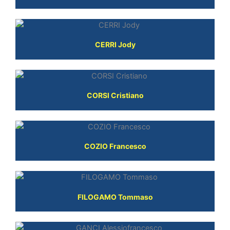
CERRI Jody
CORSI Cristiano
COZIO Francesco
FILOGAMO Tommaso