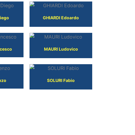
iego
GHIARDI Edoardo
cesco
MAURI Ludovico
nzo
SOLURI Fabio