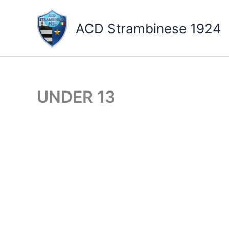
Vai
al
ACD Strambinese 1924
contenuto
UNDER 13
ROSA GIOCATORI