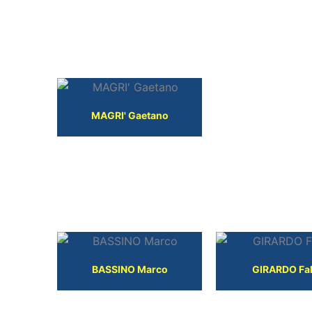
TECNICI
MAGRI' Gaetano
DIRIGENTI
BASSINO Marco
GIRARDO Fa