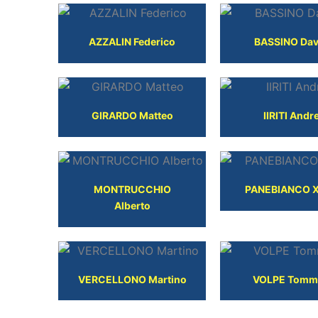
AZZALIN Federico
BASSINO Dav
GIRARDO Matteo
IIRITI Andr
MONTRUCCHIO
PANEBIANCO X
Alberto
VERCELLONO Martino
VOLPE Tomm