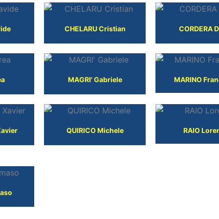
ide
CHELARU Cristian
CORDERA D
ea
MAGRI' Gabriele
MARINO Fran
avier
QUIRICO Michele
RAIO Lore
aso