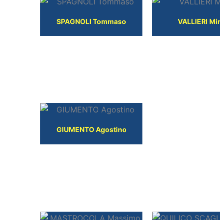
SPAGNOLI Tommaso
VALLIERI Mi
TECNICI
GIUMENTO Agostino
DIRIGENTI