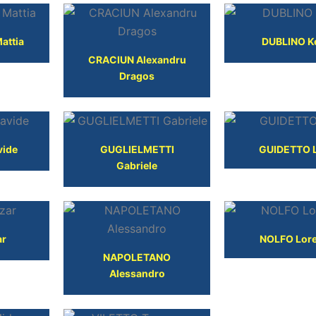
attia
DUBLINO K
CRACIUN Alexandru
Dragos
vide
GUGLIELMETTI
GUIDETTO L
Gabriele
ar
NOLFO Lor
NAPOLETANO
Alessandro