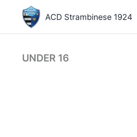
Vai
al
ACD Strambinese 1924
contenuto
UNDER 16
ROSA GIOCATORI