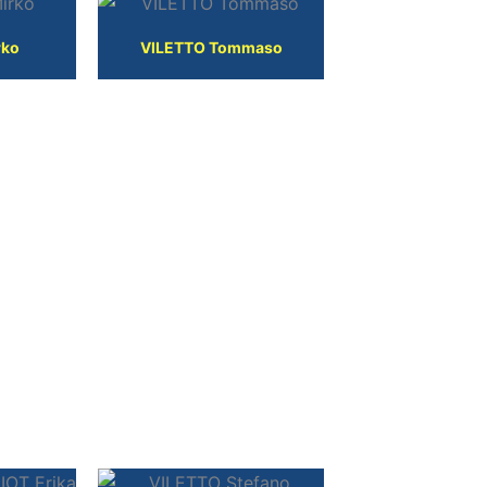
rko
VILETTO Tommaso