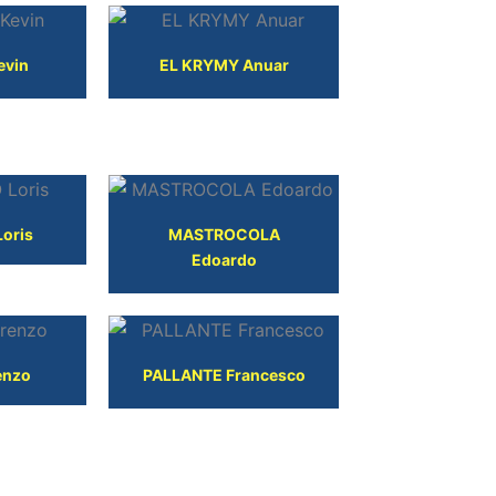
evin
EL KRYMY Anuar
oris
MASTROCOLA
Edoardo
enzo
PALLANTE Francesco