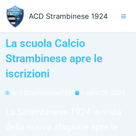
Vai
al
ACD Strambinese 1924
contenuto
La scuola Calcio
Strambinese apre le
iscrizioni
acd Strambinese1924
Luglio 26, 2023
La Strambinese 1924 in vista
della nuova stagione apre le